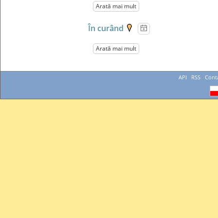
Arată mai mult
În curând
Arată mai mult
API
RSS
Cont