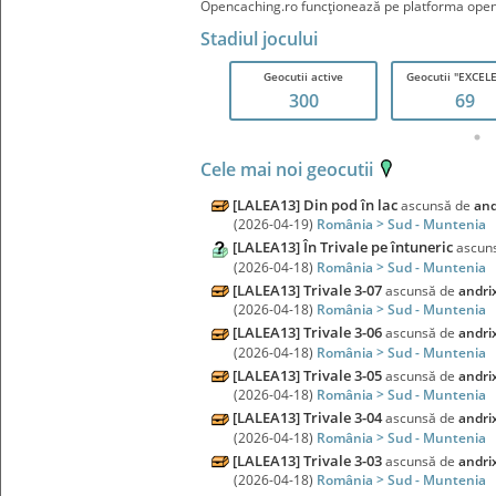
Opencaching.ro funcţionează pe platforma ope
Stadiul jocului
 in last
Toate geocutiile
Geocutii active
Geocutii "EXCEL
722
300
69
Cele mai noi geocutii
[LALEA13] Din pod în lac
ascunsă de
and
(2026-04-19)
România > Sud - Muntenia
[LALEA13] În Trivale pe întuneric
ascun
(2026-04-18)
România > Sud - Muntenia
[LALEA13] Trivale 3-07
ascunsă de
andri
(2026-04-18)
România > Sud - Muntenia
[LALEA13] Trivale 3-06
ascunsă de
andri
(2026-04-18)
România > Sud - Muntenia
[LALEA13] Trivale 3-05
ascunsă de
andri
(2026-04-18)
România > Sud - Muntenia
[LALEA13] Trivale 3-04
ascunsă de
andri
(2026-04-18)
România > Sud - Muntenia
[LALEA13] Trivale 3-03
ascunsă de
andri
(2026-04-18)
România > Sud - Muntenia