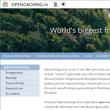
OPENCACHING.ro
 network
PAGINA PRINCIPALĂ
INTRODUCERE ÎN GEOCACHING
BLOG
GEOKRET
MENIU PRINCIPAL
Geocaching este un joc în aer liber prin care juc
Înregistrare
Aceste "comori" (
geocutii
) sunt cutii ermetice d
Noutăţi
fiecare jucător înregistrează descoperirea geocu
Terms of Use
publică precum opencaching.ro împreună cu o desc
Pe acest site afli despre geocaching în Români
Geocutii noi
România.
În curând
Proiectul Opencaching este o abordare
open-so
schimb de informaţii între ele despre geocutiile si