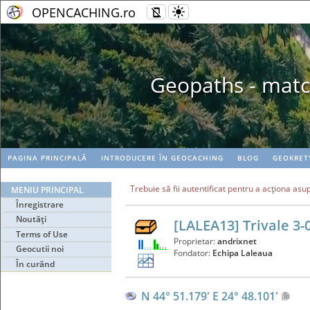
OPENCACHING.ro
Geopaths - matc
PAGINA PRINCIPALĂ
INTRODUCERE ÎN GEOCACHING
BLOG
GEOKRET
Trebuie să fii autentificat pentru a acţiona asu
MENIU PRINCIPAL
Înregistrare
Noutăţi
[LALEA13] Trivale 3-
Terms of Use
Proprietar:
andrixnet
Geocutii noi
Fondator:
Echipa Laleaua
În curând
N 44° 51.179' E 24° 48.101'