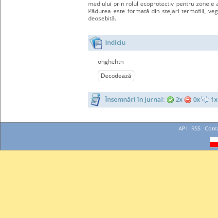
mediului prin rolul ecoprotectiv pentru zonele 
Pădurea este formată din stejari termofili, ve
deosebită.
Indiciu
ohghehtn
Decodează
Însemnări în jurnal:
2x
0x
1x
API
RSS
Cont