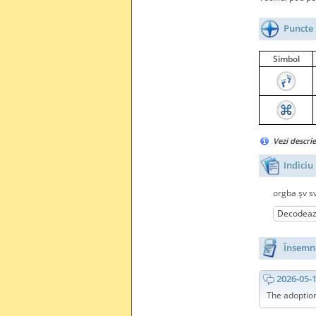
Puncte 
Simbol
Vezi descri
Indiciu
orgba şv s
Decodea
Însemnă
2026-05-
The adoptio