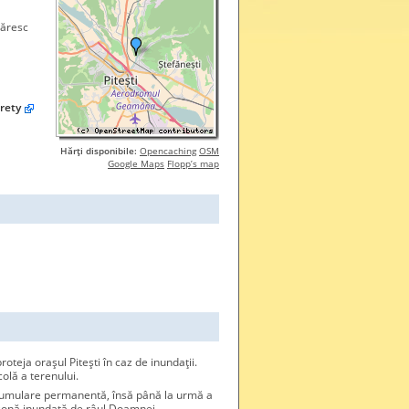
măresc
rety
Hărţi disponibile:
Opencaching
OSM
Google Maps
Flopp’s map
oteja orașul Pitești în caz de inundații.
olă a terenului.
cumulare permanentă, însă până la urmă a
 zonă inundată de râul Doamnei,