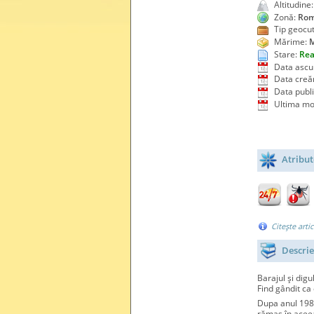
Altitudine
Zonă:
Rom
Tip geocut
Mărime:
M
Stare:
Rea
Data ascun
Data creăr
Data publi
Ultima mod
Atribut
Citeşte arti
Descri
Barajul şi digu
Find gândit ca
Dupa anul 198
rămas în aceea