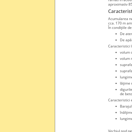
aproximativ 85
Caracterist
Acumularea ne
cca. 170 m am
În condiţiile 
De ate
De apăr
Caracteristici
volum 
volum m
suprafa
suprafa
lungim
lăţime
diguril
de beto
Caracteristici
Barajul
înălţim
lungime
Vechiul pod p