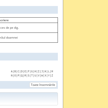
criere
ces de pe dig.
 râul doamnei
A|B|C|D|E|F|G|H|I|J|K|L|M
N|O|P|Q|R|S|T|U|V|W|X|Y|Z
Toate însemnările