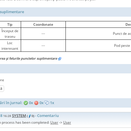
suplimentare
Tip
Coordonate
Des
Început de
---
Punct de ac
traseu
Loc
---
Pod peste
interesant
erea şi felurile punctelor suplimentare
vre
ză
ri în jurnal:
0x
0x
1x
18
SYSTEM
- Comentariu
16:28
(
0)
n process has been completed:
User
->
User