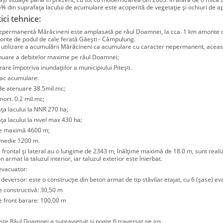
% din suprafața lacului de acumulare este acoperită de vegetație și ochiuri de a
ici tehnice:
permanentă Mărăcineni este amplasată pe râul Doamnei, la cca. 1 km amonte de 
onte de podul de cale ferată Găeşti - Câmpulung.
de utilizare a acumulării Mărăcineni ca acumulare cu caracter nepermanent, aceas
nuare a debitelor maxime pe râul Doamnei;
are împotriva inundaţiilor a municipiului Piteşti.
 lac acumulare:
de atenuare 38.5mil.mc;
ort. 0.2 mil.mc;
ţa lacului la NNR 270 ha;
ţa lacului la nivel max 430 ha;
e maximă 4600 m;
 medie 1200 m.
e frontal şi lateral au o lungime de 2343 m, înălţime maximă de 18.0 m, sunt reali
n armat la taluzul interior, iar taluzul exterior este înierbat.
 evacuator:
 deversor: este o construcţie din beton armat de tip stăvilar etajat, cu 6 (şase) eva
e constructivă: 30,50 m
 front barare: 100,00 m
este
Râul Doamnei a supravieţuit şi poate fi traversat pe jos.