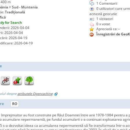
: 400 m
1 Comentarii
ânia > Sud - Muntenia
0
utilizatori care ur
ie:
Tradiţională
această geocutie
ică
1 vizitatori
dy for Search
0 x votat
derii: 2026-04-04
Apreciată ca:
-
ii: 2026-04-04
Înregistrări de GeoK
cării: 2026-04-19
ificare: 2026-04-19
e
colul despre
atributele Opencaching
.
ere
RO
l împrejmuitor au fost construite pe Râul Doamnei între anii 1978-1984 pentru a pr
 o acumulare nepermanentă, pe fundul acumularii s-a continuat exploatarea agric
5 s-a dezvoltat ideea ca acumularea nepermanentă să fie transformata într-o a
și situație până în prezent, cu tot cu modernizarea din 2003. În afară de o mică