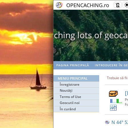
OPENCACHING.ro
PAGINA PRINCIPALĂ
INTRODUCERE ÎN G
Trebuie să fi
MENIU PRINCIPAL
Înregistrare
Noutăţi
[
Terms of Use
P
Geocutii noi
F
În curând
N 44° 5