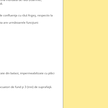
pă.
confluenţa cu râul Argeş, respectiv la
ta are următoarele funcţiuni:
zate din balast, impermeabilizate cu plăci
cuatori de fund şi 3 (trei) de suprafaţă.