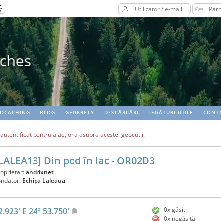
Full statistics, GPX's, all for free!
EOCACHING
BLOG
GEOKRETY
DESCĂRCĂRI
LEGĂTURI UTILE
CONT
i autentificat pentru a acţiona asupra acestei geocutii.
LALEA13] Din pod în lac - OR02D3
roprietar:
andrixnet
ondator:
Echipa Laleaua
0x găsit
2.923' E 24° 53.750'
0x negăsită