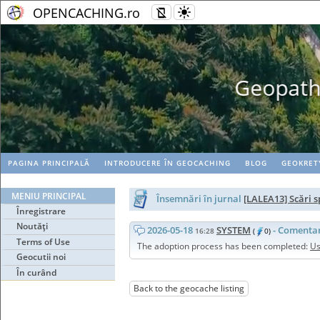
OPENCACHING.ro
Geopaths - matc
PAGINA PRINCIPALĂ
INTRODUCERE ÎN GEOCACHING
BLOG
GEOKRET
MENIU PRINCIPAL
Însemnări în jurnal
[LALEA13] Scări s
Înregistrare
Noutăţi
2026-05-18
SYSTEM
- Comenta
16:28
(
0)
Terms of Use
The adoption process has been completed:
Us
Geocutii noi
În curând
Back to the geocache listing