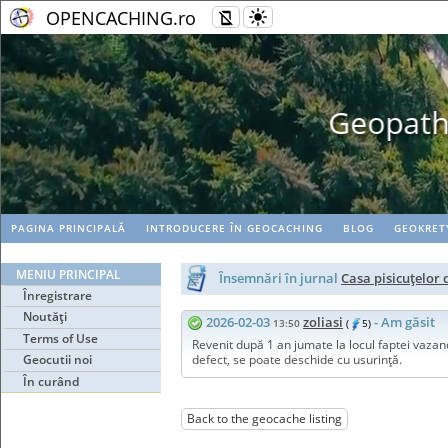
OPENCACHING.ro
Geopaths - matc
PAGINA PRINCIPALĂ
INTRODUCERE ÎN GEOCACHING
BLOG
GEOKRET
MENIU PRINCIPAL
Însemnări în jurnal
Casa pisicuţelor
Înregistrare
Noutăţi
2026-02-03
zoliasi
- Am găsit
13:50
(
5)
Terms of Use
Revenit după 1 an jumate la locul faptei vazand 
Geocutii noi
defect, se poate deschide cu usurință.
În curând
Back to the geocache listing