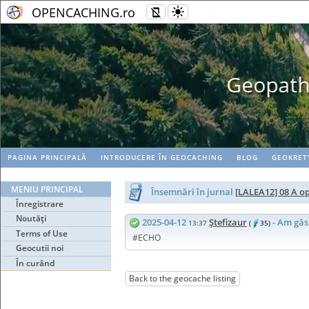
OPENCACHING.ro
Geopaths - matc
PAGINA PRINCIPALĂ
INTRODUCERE ÎN GEOCACHING
BLOG
GEOKRET
MENIU PRINCIPAL
Însemnări în jurnal
[LALEA12] 08 A op
Înregistrare
Noutăţi
2025-04-12
Ştefizaur
- Am găs
13:37
(
35)
Terms of Use
#ECHO
Geocutii noi
În curând
Back to the geocache listing