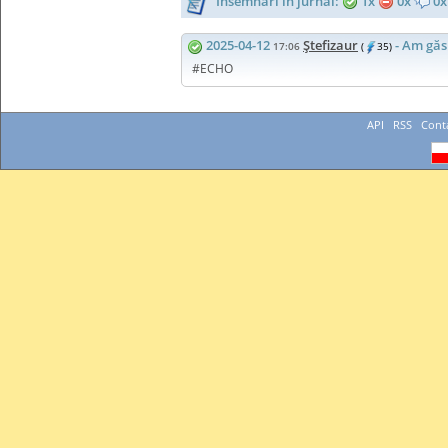
Însemnări în jurnal:
1x
0x
0x
2025-04-12
Ştefizaur
- Am găs
17:06
(
35)
#ECHO
API
RSS
Cont