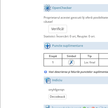
OpenChecker
Proprietarul acestei geocutii îţi oferă posibilitat
căutat!
Verifică!
Statistici: Încercări: 0 ori, Reuşite: 0 ori.
Puncte suplimentare
Etapă
Simbol
Tip
1
Loc final
Vezi descrierea şi felurile punctelor supliment
Indiciu
onyhfgenqn
Decodează