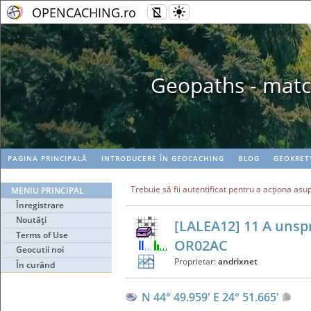
OPENCACHING.ro
Geopaths - matc
PAGINA PRINCIPALĂ
INTRODUCERE ÎN GEOCACHING
BLOG
GEOKRET
Trebuie să fii autentificat pentru a acţiona asu
MENIU PRINCIPAL
Înregistrare
Noutăţi
[LALEA12] 11 A unspr
Terms of Use
OR02AC
Geocutii noi
Proprietar:
andrixnet
În curând
N 44° 49.959' E 24° 51.665'