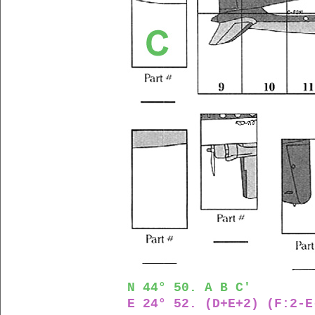
N 44° 50. A B C'
E 24° 52. (D+E+2) (F:2