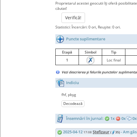
Proprietarul acestei geocutii îţi oferă posibilitat
căutat!
Verifică!
Statistici: Încercări: 0 ori, Reuşite: 0 ori.
Puncte suplimentare
Etapă
Simbol
Tip
1
Loc final
Vezi descrierea şi felurile punctelor supliment
Indiciu
fhf, pbyg
Decodează
Însemnări în jurnal:
1x
0x
0x
2025-04-12
Ştefizaur
- Am găs
17:08
(
35)