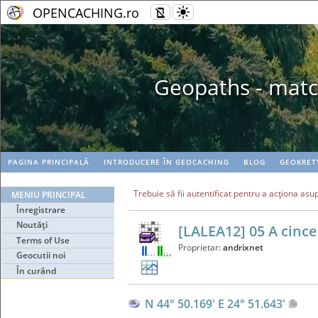
OPENCACHING.ro
Geopaths - matc
PAGINA PRINCIPALĂ
INTRODUCERE ÎN GEOCACHING
BLOG
GEOKRET
Trebuie să fii autentificat pentru a acţiona asu
MENIU PRINCIPAL
Înregistrare
Noutăţi
[LALEA12] 05 A cince
Terms of Use
Proprietar:
andrixnet
Geocutii noi
În curând
N 44° 50.169' E 24° 51.643'